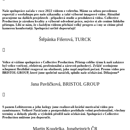
Naše spolupráce začala v roce 2022 videem z veletrhu. Máme za sebou povedenou
reportáž z workshopu pro naše zákazníky a také výborné imageové video. Aktuálně
pracujeme na dalších projektech - případová studie a produktová videa. Collective
Production je zárukou kvality a výborně odvedené práce, nejvíce si ale ceníme lidského
přístupu. Líbí se nám, že s každým videem přichází velký progres a i my se cítíme před
kamerou komfortněji. Spolupráci určitě doporučuji!
Štěpánka Fišerová, TURCK

Velice si vážíme spolupráce s Collective Production. Přístup celého týmu k naší zakázce
byl velice vstřícný, efektivní, profesionální a zároveň pohodový. Zvlášť oceňujeme
schopnost flexibilně reagovat na okolnosti, jako např.nepřízeň počasí. Promo video pro
BRISTOL GROUP, které jsme společně natáčeli, splnilo naše očekávání. Děkujeme*
Jana Pavličková, BRISTOL GROUP

S panem Leibitzerem a jeho kolegy jsme realizovali krátké motivační video pro
zaměstnance. Veškeré Natáčanie a postprodukce probíhalo velmi profesionálně, všechny
termíny a dohody platily a výsledek předčil naše očekávání. Spolupráci s Collective
Production můžeme jen doporučit.
Martin Koudelka, Jungheinrich ČR