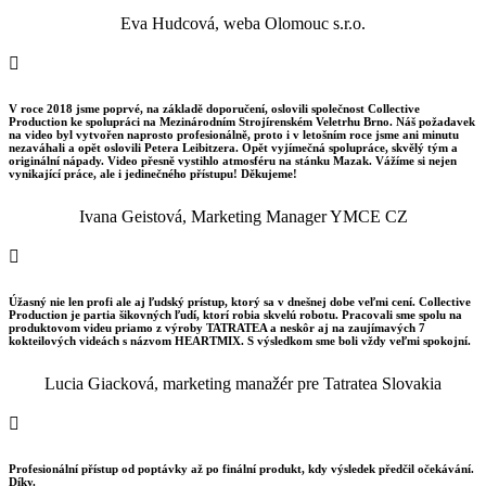
Eva Hudcová, weba Olomouc s.r.o.

V roce 2018 jsme poprvé, na základě doporučení, oslovili společnost Collective
Production ke spolupráci na Mezinárodním Strojírenském Veletrhu Brno. Náš požadavek
na video byl vytvořen naprosto profesionálně, proto i v letošním roce jsme ani minutu
nezaváhali a opět oslovili Petera Leibitzera. Opět vyjímečná spolupráce, skvělý tým a
originální nápady. Video přesně vystihlo atmosféru na stánku Mazak. Vážíme si nejen
vynikající práce, ale i jedinečného přístupu! Děkujeme!
Ivana Geistová, Marketing Manager YMCE CZ

Úžasný nie len profi ale aj ľudský prístup, ktorý sa v dnešnej dobe veľmi cení. Collective
Production je partia šikovných ľudí, ktorí robia skvelú robotu. Pracovali sme spolu na
produktovom videu priamo z výroby TATRATEA a neskôr aj na zaujímavých 7
kokteilových videách s názvom HEARTMIX. S výsledkom sme boli vždy veľmi spokojní.
Lucia Giacková, marketing manažér pre Tatratea Slovakia

Profesionální přístup od poptávky až po finální produkt, kdy výsledek předčil očekávání.
Díky.