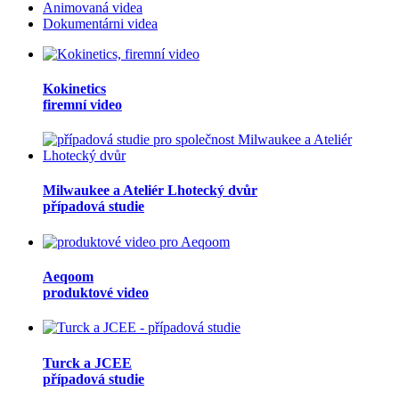
Animovaná videa
Dokumentárni videa
Kokinetics
firemní video
Milwaukee a Ateliér Lhotecký dvůr
případová studie
Aeqoom
produktové video
Turck a JCEE
případová studie