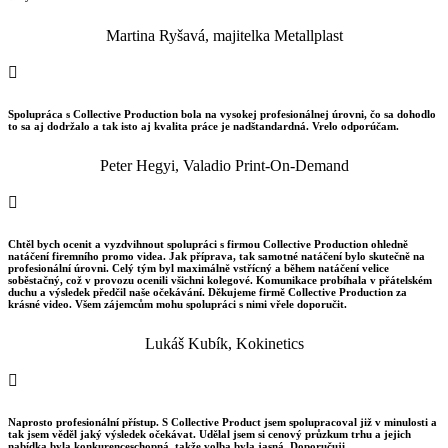
Martina Ryšavá, majitelka Metallplast

Spolupráca s Collective Production bola na vysokej profesionálnej úrovni, čo sa dohodlo
to sa aj dodržalo a tak isto aj kvalita práce je nadštandardná. Vrelo odporúčam.
Peter Hegyi, Valadio Print-On-Demand

Chtěl bych ocenit a vyzdvihnout spolupráci s firmou Collective Production ohledně
natáčení firemního promo videa. Jak příprava, tak samotné natáčení bylo skutečně na
profesionální úrovni. Celý tým byl maximálně vstřícný a během natáčení velice
soběstačný, což v provozu ocenili všichni kolegové. Komunikace probíhala v přátelském
duchu a výsledek předčil naše očekávání. Děkujeme firmě Collective Production za
krásné video. Všem zájemcům mohu spolupráci s nimi vřele doporučit.
Lukáš Kubík, Kokinetics

Naprosto profesionální přístup. S Collective Product jsem spolupracoval již v minulosti a
tak jsem věděl jaký výsledek očekávat. Udělal jsem si cenový průzkum trhu a jejich
nabídka byla konkurenceschopná, takže volba byla jasná. Doporučuji.