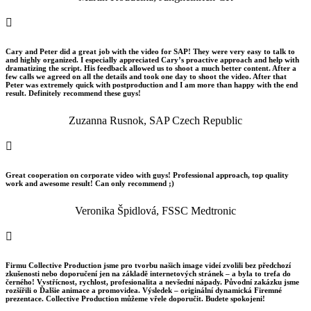

Cary and Peter did a great job with the video for SAP! They were very easy to talk to
and highly organized. I especially appreciated Cary’s proactive approach and help with
dramatizing the script. His feedback allowed us to shoot a much better content. After a
few calls we agreed on all the details and took one day to shoot the video. After that
Peter was extremely quick with postproduction and I am more than happy with the end
result. Definitely recommend these guys!
Zuzanna Rusnok, SAP Czech Republic

Great cooperation on corporate video with guys! Professional approach, top quality
work and awesome result! Can only recommend ;)
Veronika Špidlová, FSSC Medtronic

Firmu Collective Production jsme pro tvorbu našich image videí zvolili bez předchozí
zkušenosti nebo doporučení jen na základě internetových stránek – a byla to trefa do
černého! Vvstřícnost, rychlost, profesionalita a nevšední nápady. Původní zakázku jsme
rozšířili o Ďalšie animace a promovidea. Výsledek – originální dynamická Firemné
prezentace. Collective Production můžeme vřele doporučit. Budete spokojeni!