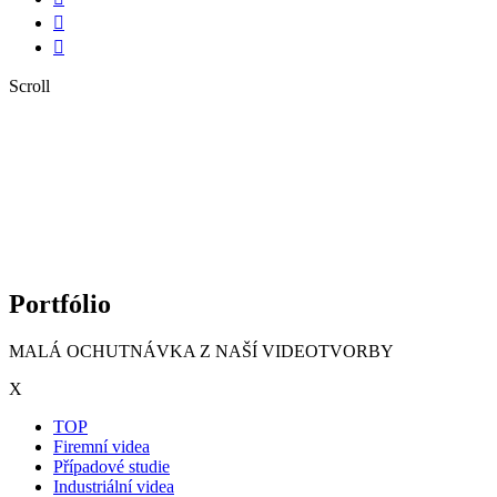


Scroll
Portfólio
MALÁ OCHUTNÁVKA Z NAŠÍ VIDEOTVORBY
X
TOP
Firemní videa
Případové studie
Industriální videa