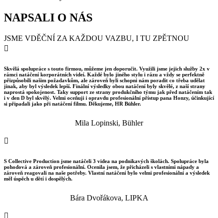
NAPSALI O NÁS
JSME VDĚČNÍ ZA KAŽDOU VAZBU, I TU ZPĚTNOU

Skvělá spolupráce s touto firmou, můžeme jen doporučit. Využili jsme jejich služby 2x v
rámci natáčení korporátních videí. Každé bylo jiného stylu i rázu a vždy se perfektně
přizpůsobili našim požadavkům, ale zároveň byli schopni nám poradit co třeba udělat
jinak, aby byl výsledek lepší. Finální výsledky obou natáčení byly skvělé, z naší strany
naprostá spokojenost. Taky support ze strany produkčního týmu jak před natáčením tak
i v den D byl skvělý. Velmi oceňuji i opravdu profesionální přístup pana Honzy, účinkující
si připadali jako při natáčení filmu. Děkujeme, HR Bühler.
Mila Lopinski, Bühler

S Collective Production jsme natáčeli 3 videa na podnikavých školách. Spolupráce byla
pohodová a zároveň profesionální. Ocenila jsem, že přicházeli s vlastními nápady a
zároveň reagovali na naše potřeby. Vlastní natáčení bylo velmi profesionální a výsledek
měl úspěch u dětí i dospělých.
Bára Dvořákova, LIPKA
