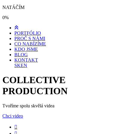
NATÁČÍM
0%
PORTFÓLIO
PROČ S NÁMI
CO NABÍZÍME
KDO JSME
BLOG
KONTAKT
SK
EN
COLLECTIVE
PRODUCTION
Tvoříme spolu skvělá videa
Chci video

